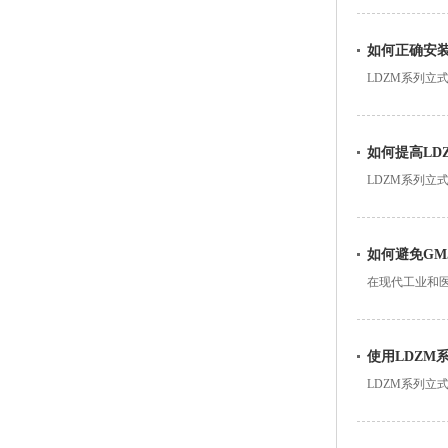
物，确保物品
如何正确安装
LDZM系列
及其他病原微
如何提高LD
LDZM系列
施。以下是提高
如何避免G
在现代工业和
的。本文将探讨
使用LDZM
LDZM系列
立式高压蒸汽